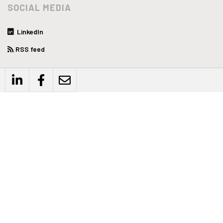
SOCIAL MEDIA
LinkedIn
RSS feed
WEBSITE
Privacyverklaring
Disclaimer
Algemene voorwaarden
CONTACT
Biind
Schrevenweg 3