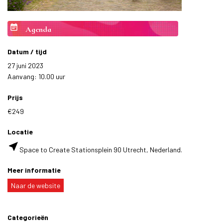
event_note
Agenda
Datum / tijd
27 juni 2023
Aanvang: 10.00 uur
Prijs
€249
Locatie
near_me
Space to Create Stationsplein 90 Utrecht, Nederland.
Meer informatie
Naar de website
Categorieën