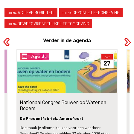
ACTIEVE MOBILITEIT
GEZONDE LEEFOMGEVING
BEWEEGVRIENDELIJKE LEEFOMGEVING
Verder in de agenda
event_note
even
Agenda
okt
27
Nationaal Congres Bouwen op Water en
C
Bodem
De Prodentfabriek, Amersfoort
Z
Hoe maak je slimme keuzes voor een weerbaar
Co
Nederland? Op dinsdagmiddag 27 oktober 2026 staat
ne