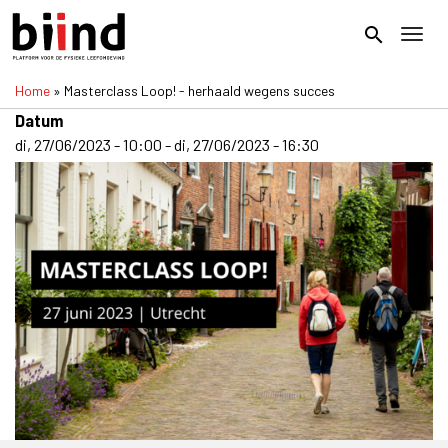
Overslaan
en
search
Toggl
naar
de
Home
Masterclass Loop! - herhaald wegens succes
inhoud
Kruimelpad
gaan
Datum
di, 27/06/2023 - 10:00
-
di, 27/06/2023 - 16:30