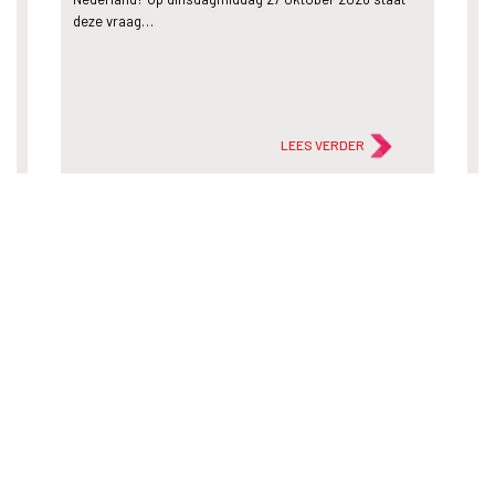
deze vraag…
le
LEES VERDER